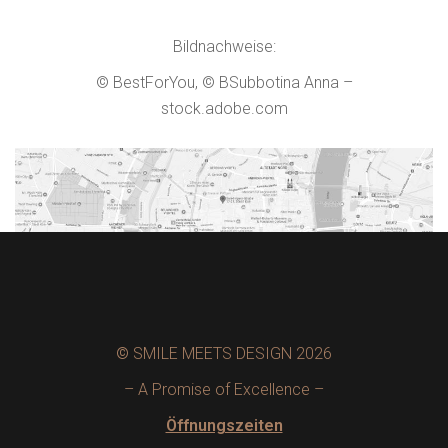
Bildnachweise:
© BestForYou, © BSubbotina Anna –
stock.adobe.com
©
SMILE MEETS DESIGN 2026
– A Promise of Excellence –
Öffnungszeiten